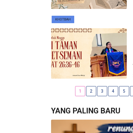
KHOTBAH
1
2
3
4
5
YANG PALING BARU