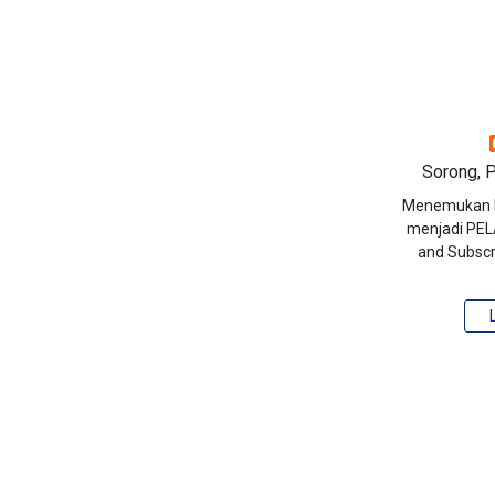
Sorong, P
Menemukan P
menjadi PELA
and Subscr