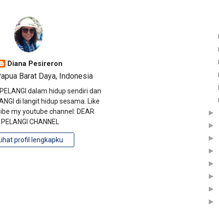
Diana Pesireron
apua Barat Daya, Indonesia
ELANGI dalam hidup sendiri dan
NGI di langit hidup sesama. Like
ibe my youtube channel: DEAR
►
PELANGI CHANNEL
►
►
Lihat profil lengkapku
►
►
►
►
►