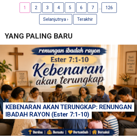
...
1
2
3
4
5
6
7
126
Selanjutnya ›
Terakhir
YANG PALING BARU
KEBENARAN AKAN TERUNGKAP: RENUNGAN
IBADAH RAYON (Ester 7:1-10)