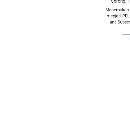
Sorong, P
Menemukan P
menjadi PELA
and Subscr