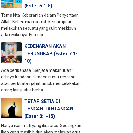
(Ester 5:1-8)
Tema kita: Keberanian dalam Penyertaan
Allah. Keberanian adalah kemampuan
melakukan sesuatu yang sulit meskipun
ada resikonya. Ester ber...
KEBENARAN AKAN
TERUNGKAP (Ester 7:1-
10)
Ada peribahasa “Senjata makan tuan”:
artinya keadaan di mana suatu rencana
atau perbuatan jahat untuk mencelakakan
orang lain justru berba...
TETAP SETIA DI
TENGAH TANTANGAN
(Ester 3:1-15)
Hanya ikan mati yang ikut arus. Sedangkan
ikan yang masih hidup akan melawan arus.