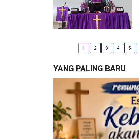
1
2
3
4
5
YANG PALING BARU