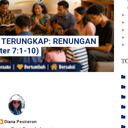
►
►
►
►
 TERUNGKAP: RENUNGAN
►
er 7:1-10)
T
Diana Pesireron