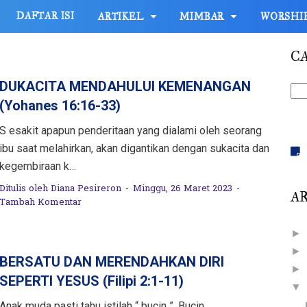
DAFTAR ISI
ARTIKEL
MIMBAR
WORSHI
CA
DUKACITA MENDAHULUI KEMENANGAN
(Yohanes 16:16-33)
S esakit apapun penderitaan yang dialami oleh seorang
ibu saat melahirkan, akan digantikan dengan sukacita dan
kegembiraan k…
Ditulis oleh
Diana Pesireron
Minggu, 26 Maret 2023
AR
Tambah Komentar
►
►
BERSATU DAN MERENDAHKAN DIRI
►
SEPERTI YESUS (Filipi 2:1-11)
▼
Anak muda pasti tahu istilah “ bucin ”. Bucin