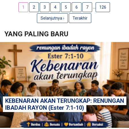
...
1
2
3
4
5
6
7
126
Selanjutnya ›
Terakhir
YANG PALING BARU
KEBENARAN AKAN TERUNGKAP: RENUNGAN
IBADAH RAYON (Ester 7:1-10)