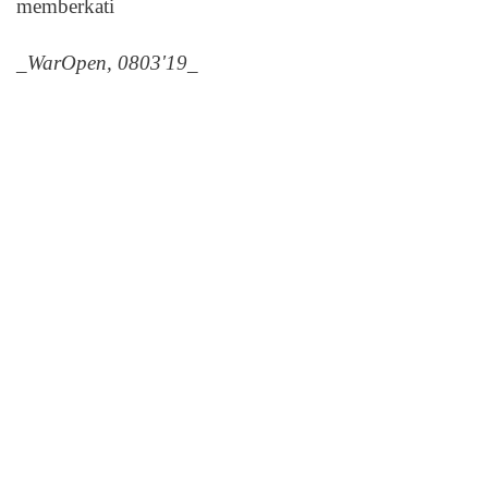
memberkati
_WarOpen, 0803'19_