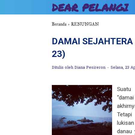
DEAR PELANGI
Beranda
›
RENUNGAN
DAMAI SEJAHTERA B
23)
Ditulis oleh
Diana Pesireron
Selasa, 23 A
Suatu 
“damai
akhirn
Tetapi
lukisa
danau 