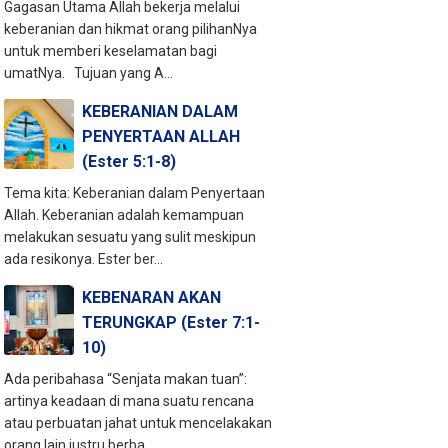
Gagasan Utama Allah bekerja melalui
keberanian dan hikmat orang pilihanNya
untuk memberi keselamatan bagi
umatNya. Tujuan yang A...
KEBERANIAN DALAM
PENYERTAAN ALLAH
(Ester 5:1-8)
Tema kita: Keberanian dalam Penyertaan
Allah. Keberanian adalah kemampuan
melakukan sesuatu yang sulit meskipun
ada resikonya. Ester ber...
KEBENARAN AKAN
TERUNGKAP (Ester 7:1-
10)
Ada peribahasa “Senjata makan tuan”:
artinya keadaan di mana suatu rencana
atau perbuatan jahat untuk mencelakakan
orang lain justru berba...