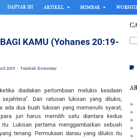
DAFTAR ISI
ARTIKEL
MIMBAR
WORSHI
CA
AGI KAMU (Yohanes 20:19-
pril 2019
Tambah Komentar
AR
ketika diadakan perlombaan melukis keadaan
 sejahtera”. Dari ratusan lukisan yang dilukis,
►
ya ada dua buah lukisan yang memenuhi syarat,
►
 para juri harus memilih satu diantara kedua
►
n itu. Lukisan pertama menggambarkan sebuah
►
yang tenang. Permukaan danau yang dilukis itu
►