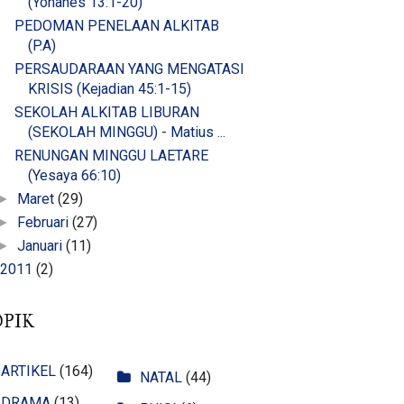
(Yohanes 13:1-20)
PEDOMAN PENELAAN ALKITAB
(P.A)
PERSAUDARAAN YANG MENGATASI
KRISIS (Kejadian 45:1-15)
SEKOLAH ALKITAB LIBURAN
(SEKOLAH MINGGU) - Matius ...
RENUNGAN MINGGU LAETARE
(Yesaya 66:10)
Maret
(29)
►
Februari
(27)
►
Januari
(11)
►
2011
(2)
OPIK
ARTIKEL
(164)
NATAL
(44)
DRAMA
(13)