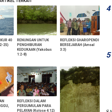
ARTIKEL TERKAIT
KUR 40
RENUNGAN UNTUK
REFLEKSI GHAROPENDI
2-25)
PENGHIBURAN
BERSEJARAH (Amsal
KEDUKAAN (Yakobus
3:3)
1:2-8)
DAN
REFLEKSI DALAM
NGGU,
PERGUMULAN PARA
PELAYAN (Kolose 4:12)
S